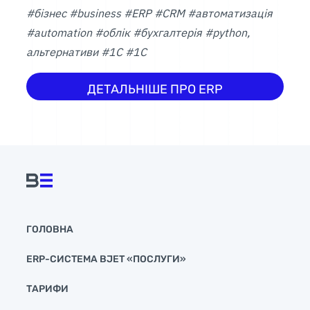
#бізнес #business #ERP #CRM #автоматизація
#automation #облік #бухгалтерія #python,
альтернативи #1С #1C
ДЕТАЛЬНІШЕ ПРО ERP
ГОЛОВНА
ERP-СИСТЕМА BJET «ПОСЛУГИ»
ТАРИФИ