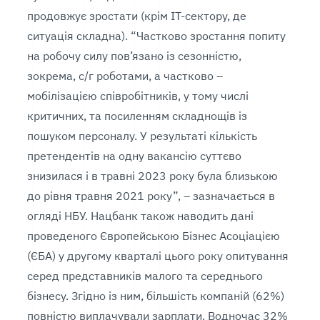
продовжує зростати (крім ІТ-сектору, де
ситуація складна). “Частково зростання попиту
на робочу силу пов’язано із сезонністю,
зокрема, с/г роботами, а частково –
мобілізацією співробітників, у тому числі
критичних, та посиленням складнощів із
пошуком персоналу. У результаті кількість
претендентів на одну вакансію суттєво
знизилася і в травні 2023 року була близькою
до рівня травня 2021 року”, – зазначається в
огляді НБУ. Нацбанк також наводить дані
проведеного Європейською Бізнес Асоціацією
(ЄБА) у другому кварталі цього року опитування
серед представників малого та середнього
бізнесу. Згідно із ним, більшість компаній (62%)
повністю виплачували зарплати. Водночас 32%