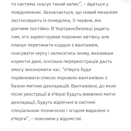
то система скасує такий запис”, – йдеться у
повідомленні. Зазначається, що новий механізм
застосовують із понеділка, 5 червня, він
діятиме постійно. В Укртрансбезпеці радять
тим, хто зареєстрував порожню автівку, але
планує перетинати кордон з вантажем,
скасувати чергу і записатись знову, вказавши
коректні дані, оскільки перереєстрація дасть
змогу зекономити час. “єЧерга буде
порівнювати список порожніх вантажівок з
базою митних декларацій. Вантажівки, до яких
після реєстрації в єЧерзі будуть виявлені митні
декларації, будуть відмічені в системі
спеціальною позначкою і згодом видалені з
єЧерги”, – пояснили у відомстві.