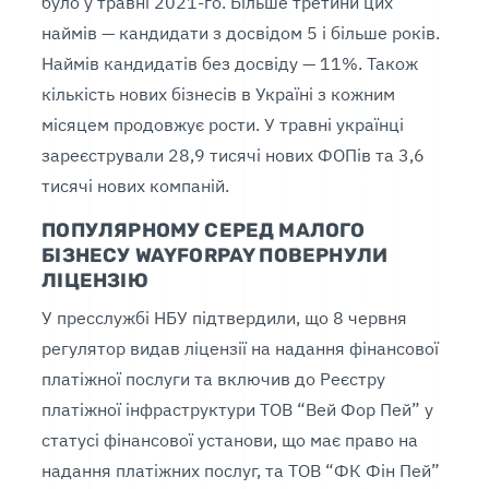
було у травні 2021-го. Більше третини цих
наймів — кандидати з досвідом 5 і більше років.
Наймів кандидатів без досвіду — 11%. Також
кількість нових бізнесів в Україні з кожним
місяцем продовжує рости. У травні українці
зареєстрували 28,9 тисячі нових ФОПів та 3,6
тисячі нових компаній.
ПОПУЛЯРНОМУ СЕРЕД МАЛОГО
БІЗНЕСУ WAYFORPAY ПОВЕРНУЛИ
ЛІЦЕНЗІЮ
У пресслужбі НБУ підтвердили, що 8 червня
регулятор видав ліцензії на надання фінансової
платіжної послуги та включив до Реєстру
платіжної інфраструктури ТОВ “Вей Фор Пей” у
статусі фінансової установи, що має право на
надання платіжних послуг, та ТОВ “ФК Фін Пей”