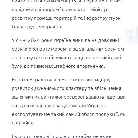
вийти на ті обсяги експорту, які були до війни», –
повідомив віцепремʼєр-міністр – міністр
розвитку громад, територій та інфраструктури
Олександр Кубраков.
У січні 2024 року Україна вийшла на довоєнні
обсяги експорту морем, а за загальним обсягом
експорту вже наближається до показників, які
були до повномасштабного вторгнення.
Робота Українського морського коридору,
розвиток Дунайського кластеру та збільшення
залізничних вантажоперевезень дають підстави
очікувати, що вже за два місяці Україна
експортуватиме такий самий обсяг продукції, як
і до війни.
Експорт товарів і послуг, що забезпечує не