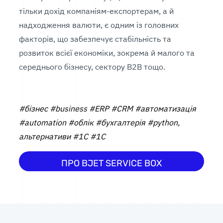
тільки дохід компаніям-експортерам, а й
надходження валюти, є одним із головних
факторів, що забезпечує стабільність та
розвиток всієї економіки, зокрема й малого та
середнього бізнесу, сектору В2В тощо.
#бізнес #business #ERP #CRM #автоматизація
#automation #облік #бухгалтерія #python,
альтернативи #1С #1C
ПРО BJET SERVICE BOX