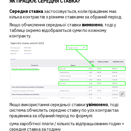
ЯК ПРАЦЮЄ СЕРЕДНЯ СТАВКА?
Середня ставка
застосовується, коли працівник має
кілька контрактів з різними ставками за обраний період.
Якщо обчислення середньої ставки
вимкнено
, тоді у
таблиці окремо відобразяться суми по кожному
контракту.
Якщо використання середньої ставки
увімкнено
, тоді
система обчислить середню ставку по усіх контрактах
працівника за обраний період по формулі:
сума заробітної плати / кількість відпрацьованих годин =
середня ставка за годину