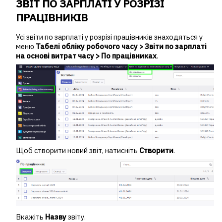
ЗВІТ ПО ЗАРПЛАТІ У РОЗРІЗІ
ПРАЦІВНИКІВ
Усі звіти по зарплаті у розрізі працівників знаходяться у
меню
Табелі обліку робочого часу > Звіти по зарплаті
на основі витрат часу > По працівниках
.
Щоб створити новий звіт, натисніть
Створити
.
Вкажіть
Назву
звіту.