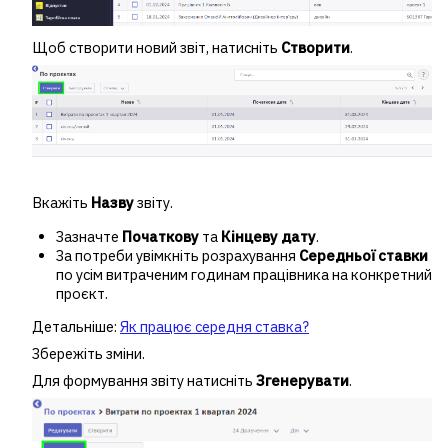
Щоб створити новий звіт, натисніть
Створити
.
Вкажіть
Назву
звіту.
Зазначте
Початкову
та
Кінцеву дату
.
За потреби увімкніть розрахування
Середньої ставки
по усім витраченим годинам працівника на конкретний
проєкт.
Детальніше:
Як працює середня ставка?
Збережіть зміни.
Для формування звіту натисніть
Згенерувати
.