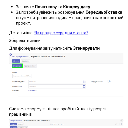
Зазначте
Початкову
та
Кінцеву дату
.
За потреби увімкніть розрахування
Середньої ставки
по усім витраченим годинам працівника на конкретний
проєкт.
Детальніше:
Як працює середня ставка?
Збережіть зміни.
Для формування звіту натисніть
Згенерувати
.
Система сформує звіт по заробітній платі у розрізі
працівників.