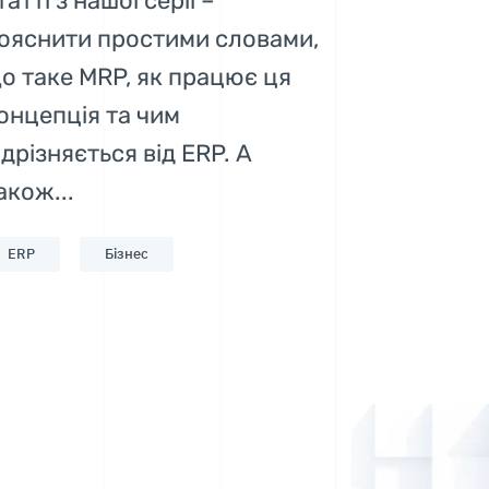
татті з нашої серії –
ояснити простими словами,
о таке MRP, як працює ця
онцепція та чим
ідрізняється від ERP. А
акож...
ERP
Бізнес