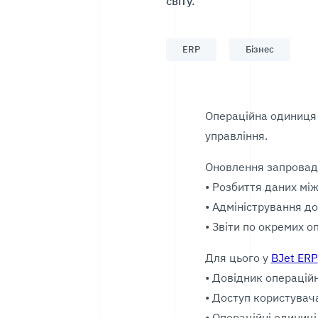
світу.
ERP
Бізнес
Операційна одиниця 
управління.
Оновлення запровадж
• Розбиття даних мі
• Адміністрування д
• Звіти по окремих 
Для цього у
BJet ERP
• Довідник операцій
• Доступ користувач
• Операційні одиниці