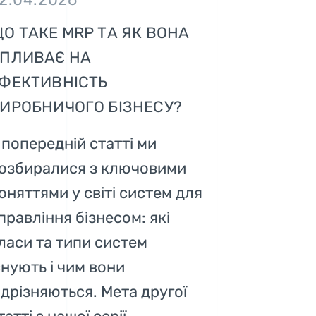
О ТАКЕ MRP ТА ЯК ВОНА
ПЛИВАЄ НА
ФЕКТИВНІСТЬ
ИРОБНИЧОГО БІЗНЕСУ?
 попередній статті ми
озбиралися з ключовими
оняттями у світі систем для
правління бізнесом: які
ласи та типи систем
снують і чим вони
ідрізняються. Мета другої