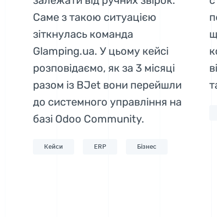
залежати від ручних звірок.
с
Саме з такою ситуацією
п
зіткнулась команда
щ
Glamping.ua. У цьому кейсі
к
розповідаємо, як за 3 місяці
в
разом із BJet вони перейшли
т
до системного управління на
базі Odoo Community.
Кейси
ERP
Бізнес