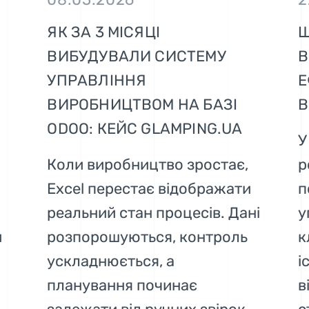
ЯК ЗА 3 МІСЯЦІ
Щ
ВИБУДУВАЛИ СИСТЕМУ
В
УПРАВЛІННЯ
Е
ВИРОБНИЦТВОМ НА БАЗІ
В
ODOO: КЕЙС GLAMPING.UA
У
Коли виробництво зростає,
р
Excel перестає відображати
п
реальний стан процесів. Дані
у
и
розпорошуються, контроль
к
ускладнюється, а
і
планування починає
в