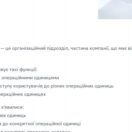
— це організаційний підрозділ, частина компанії, що має 
ує такі функції:
ж операційними одиницями
оступу користувачів до різних операційних одиниць
операційних одиницях
з’явилися:
них одиниць
а до конкретної операційної одиниці
 в закупівлі, продажах, складах