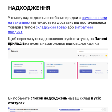
НАДХОДЖЕННЯ
У списку надходжень ви побачите рядки із
замовленнями
на закупівлю
, які чекають на доставку від постачальника
товарів з типом
складський товар
або
витратний
продукт
.
Щоб переглянути надходження в усіх статусах, на
Панелі
приладів
натисніть на заголовок відповідної картки.
Ви побачите
список надходжень
на ваш склад
в
усіх
статусах
.