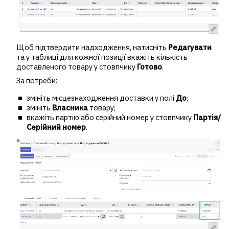
Щоб підтвердити надходження, натисніть
Редагувати
та у таблиці для кожної позиції вкажіть кількість
доставленого товару у стовпчику
Готово
.
За потреби:
змініть місцезнаходження доставки у полі
До
;
змініть
Власника
товару;
вкажіть партію або серійний номер у стовпчику
Партія/
Серійний номер
.