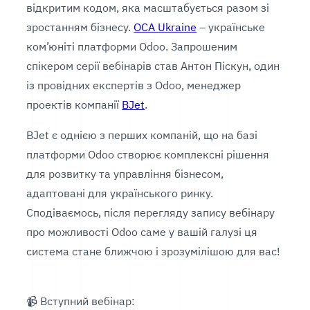
відкритим кодом, яка масштабується разом зі
зростанням бізнесу.
OCA Ukraine
– українське
ком’юніті платформи Odoo. Запрошеним
спікером серії вебінарів став Антон Піскун, один
із провідних експертів з Odoo, менеджер
проектів компанії
BJet
.
BJet є однією з перших компаній, що на базі
платформи Odoo створює комплексні рішення
для розвитку та управління бізнесом,
адаптовані для українського ринку.
Сподіваємось, після перегляду запису вебінару
про можливості Odoo саме у вашій галузі ця
система стане ближчою і зрозумілішою для вас!
⠀
📹 Вступний вебінар: