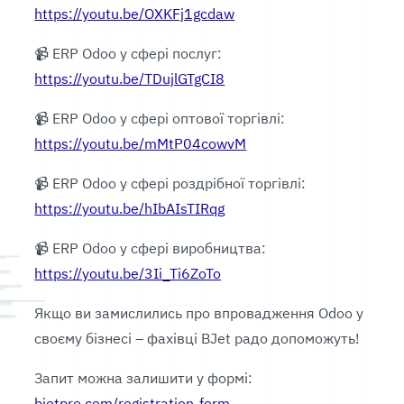
https://youtu.be/OXKFj1gcdaw
⠀
📹 ERP Odoo у сфері послуг:
https://youtu.be/TDujlGTgCI8
⠀
📹 ERP Odoo у сфері оптової торгівлі:
https://youtu.be/mMtP04cowvM
⠀
📹 ERP Odoo у сфері роздрібної торгівлі:
https://youtu.be/hIbAIsTIRqg
⠀
📹 ERP Odoo у сфері виробництва:
https://youtu.be/3Ii_Ti6ZoTo
⠀
Якщо ви замислились про впровадження Odoo у
своєму бізнесі – фахівці BJet радо допоможуть!
Запит можна залишити у формі:
bjetpro.com/registration-form