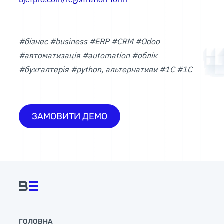
#бізнес #business #ERP #CRM #Odoo
#автоматизація #automation #облік
#бухгалтерія #python, альтернативи #1С #1C
ЗАМОВИТИ ДЕМО
ГОЛОВНА