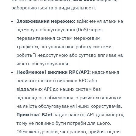
забороняються такі види діяльності:
Зловживання мережею:
здійснення атаки на
відмову в обслуговуванні (DoS) через
перевантаження систем мережевим
трафіком, що уповільнює роботу системи,
робить її недоступною або суттєво впливає на
якість обслуговування.
Необмежені виклики RPC/API:
надсилання
великої кількості викликів RPC або
віддалених API до наших систем без
відповідного обмеження, з ризиком вплинути
на якість обслуговування інших користувачів.
Примітка
:
BJet
надає пакетні API для імпорту,
тому не повинно бути потреби для цього.
Обмежені дзвінки, як правило, прийнятні для