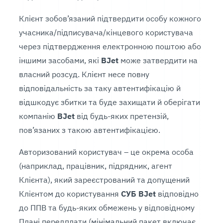
Клієнт зобов’язаний підтвердити особу кожного
учасника/підписувача/кінцевого користувача
через підтвердження електронною поштою або
іншими засобами, які
BJet
може затвердити на
власний розсуд. Клієнт несе повну
відповідальність за таку автентифікацію й
відшкодує збитки та буде захищати й оберігати
компанію
BJet
від будь-яких претензій,
пов’язаних з такою автентифікацією.
Авторизований користувач – це окрема особа
(наприклад, працівник, підрядник, агент
Клієнта), який зареєстрований та допущений
Клієнтом до користування
СУБ BJet
відповідно
до ППВ та будь-яких обмежень у відповідному
Плані передплати (мінімальний пакет включає