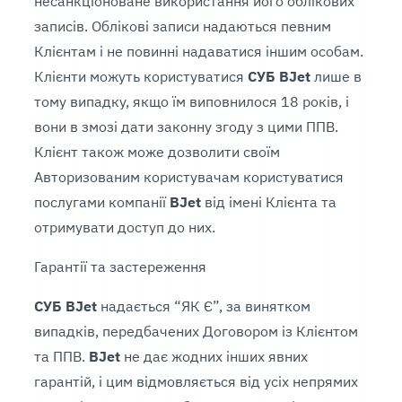
несанкціоноване використання його облікових
записів. Облікові записи надаються певним
Клієнтам і не повинні надаватися іншим особам.
Клієнти можуть користуватися
СУБ BJet
лише в
тому випадку, якщо їм виповнилося 18 років, і
вони в змозі дати законну згоду з цими ППВ.
Клієнт також може дозволити своїм
Авторизованим користувачам користуватися
послугами компанії
BJet
від імені Клієнта та
отримувати доступ до них.
Гарантії та застереження
СУБ BJet
надається “ЯК Є”, за винятком
випадків, передбачених Договором із Клієнтом
та ППВ.
BJet
не дає жодних інших явних
гарантій, і цим відмовляється від усіх непрямих