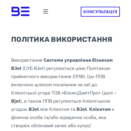
КОНСУЛЬТАЦІЯ
ПОЛІТИКА ВИКОРИСТАННЯ
Використання
Системи управління бізнесом
BJet
(СУБ BJet) регулюється цією Політикою
прийнятного використання (ППВ). Цю ППВ
включено шляхом посилання на неї до
Клієнтської угоди ТОВ «БізнесДжетПро» (далі –
Bjet
), а також ППВ регулюється Клієнтською
угодою
BJet
між Клієнтом та
BJet
.
Клієнтом
є
фізична особа та/або юридична особа, яка
створює обліковий запис або купує/