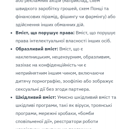
або рекламних акцій (наприклад, схем
швидкого заробітку грошей, схем Понці та
фінансових пірамід, фішингу чи фармінгу) або
здійснення інших обманних дій.
Вміст, що порушує права:
Вміст, що порушує
права інтелектуальної власності інших осіб.
Образливий вміст:
Вміст, що є
наклепницьким, нецензурним, образливим,
зазіхає на конфіденційність чи є
неприйнятним іншим чином, включаючи
дитячу порнографію, зоофілію або зображує
сексуальні дії без згоди партнера.
Шкідливий вміст:
Умисно шкідливий вміст та
шкідливі програми, такі як віруси, троянські
програми, мережні хробаки, «бомби
сповільненої дії», реєстратори роботи