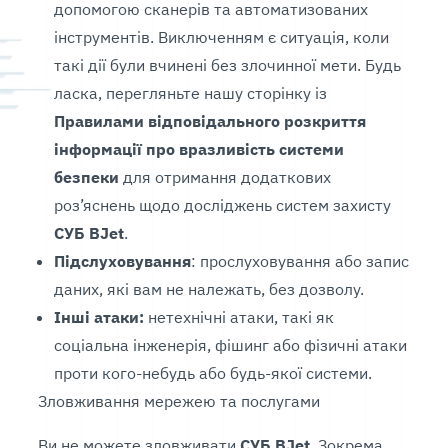
допомогою сканерів та автоматизованих
інструментів. Виключенням є ситуація, коли
такі дії були вчинені без злочинної мети. Будь
ласка, перегляньте нашу сторінку із
Правилами відповідального розкриття
інформації про вразливість системи
безпеки
для отримання додаткових
роз’яснень щодо досліджень систем захисту
СУБ BJet
.
Підслуховування
: прослуховування або запис
даних, які вам не належать, без дозволу.
Інші атаки:
нетехнічні атаки, такі як
соціальна інженерія, фішинг або фізичні атаки
проти кого-небудь або будь-якої системи.
Зловживання мережею та послугами
Ви не можете зловживати
СУБ BJet
. Зокрема,