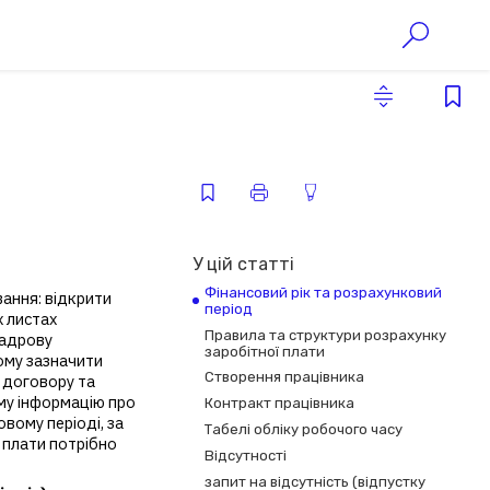
У цій статті
Фінансовий рік та розрахунковий
ання: відкрити
період
х листах
Правила та структури розрахунку
кадрову
заробітної плати
ому зазначити
Створення працівника
ї договору та
му інформацію про
Контракт працівника
овому періоді, за
Табелі обліку робочого часу
 плати потрібно
Відсутності
запит на відсутність (відпустку