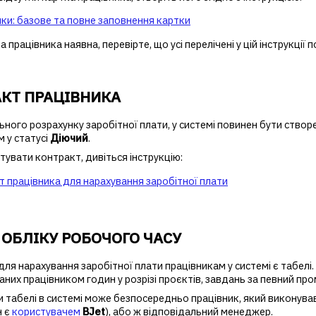
ки: базове та повне заповнення картки
 працівника наявна, перевірте, що усі перелічені у цій інструкції п
КТ ПРАЦІВНИКА
ного розрахунку заробітної плати, у системі повинен бути створ
 у статусі
Діючий
.
увати контракт, дивіться інструкцію:
 працівника для нарахування заробітної плати
 ОБЛІКУ РОБОЧОГО ЧАСУ
ля нарахування заробітної плати працівникам у системі є табелі. 
них працівником годин у розрізі проєктів, завдань за певний про
 табелі в системі може безпосередньо працівник, який виконува
н є
користувачем
BJet
), або ж відповідальний менеджер.