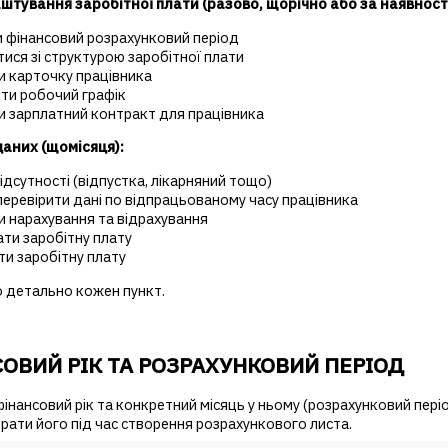
штування заробітної плати (разово, щорічно або за наявності
 фінансовий розрахунковий період
ися зі структурою заробітної плати
и карточку працівника
ти робочий графік
и зарплатний контракт для працівника
аних (щомісяця):
ідсутності (відпустка, лікарняний тощо)
еревірити дані по відпрацьованому часу працівника
 нарахування та відрахування
ти заробітну плату
и заробітну плату
 детально кожен пункт.
ОВИЙ РІК ТА РОЗРАХУНКОВИЙ ПЕРІОД
інансовий рік та конкретний місяць у ньому (розрахунковий пері
рати його під час створення розрахункового листа.