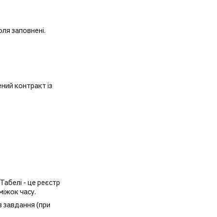
оля заповнені.
ений контракт із
Табелі - це реєстр
міжок часу.
в завдання (при