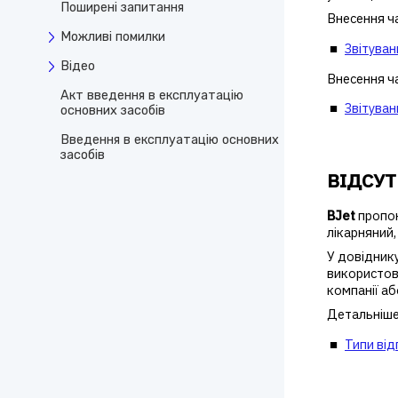
Поширені запитання
Внесення ч
Можливі помилки
Звітуван
Відео
Внесення ч
Акт введення в експлуатацію
Звітуван
основних засобів
Введення в експлуатацію основних
засобів
ВІДСУТ
BJet
пропон
лікарняний, 
У довідник
використов
компанії аб
Детальніше
Типи від