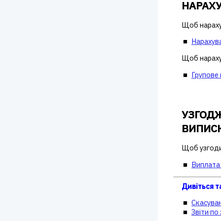
НАРАХУ
Щоб нарахув
Нарахува
Щоб нарахув
Групове 
УЗГОДЖ
ВИПИС
Щоб узгодит
Виплата 
Дивіться 
Скасуван
Звіти по