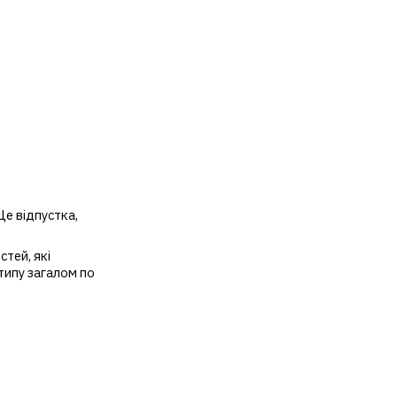
Це відпустка,
тей, які
типу загалом по