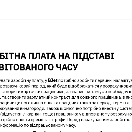
БІТНА ПЛАТА НА ПІДСТАВІ
ВІТОВАНОГО ЧАСУ
вати заробітну плату, у
BJet
потрібно зробити первинні налаштув
 розрахунковий період, який буде відображатися у розрахункови
, створити карточки працівників, зазначивши там усю необхідну 
, та створити зарплатний контракт для кожного працівника, в як
раці: чи це погодинна оплата праці, чи ставка за період, термін ді
рахування винагороди. Також щомісячно потрібно внести у систе
 (відпустки, лікарняні тощо) працівника у відповідному розрахунк
отрібно внести премії та штрафи. Перед нарахуванням заробітної
 інформацію по відпрацьованому часу.