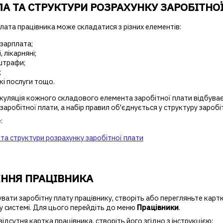
А ТА СТРУКТУРИ РОЗРАХУНКУ ЗАРОБІТНО
лата працівника може складатися з різних елементів:
 зарплата;
, лікарняні;
штрафи;
;
кі послуги тощо.
куляція кожного складового елемента заробітної плати відбуває
заробітної плати, а набір правил об'єднується у структуру заробі
:
та структури розрахунку заробітної плати
ЕННЯ ПРАЦІВНИКА
ати заробітну плату працівнику, створіть або перегляньте карт
у системі. Для цього перейдіть до меню
Працівники
.
відсутня картка працівника, створіть його згідно з інструкцією: