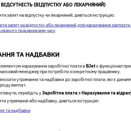
 ВІДСУТНІСТЬ (ВІДПУСТКУ АБО ЛІКАРНЯНИЙ)
и запит на відпустку чи лікарняний, дивіться інструкцію:
ити запит на відпустку або лікарняний для нарахування зарплати 
ьованого працівниками часу
АННЯ ТА НАДБАВКИ
лементом нарахування заробітної плати в
BJet
є функціонал прем
нансовий менеджер при потребі по конкретному працівнику.
вносити утримання та надбавки до заробітної плати, які є дина
ріоду виплат.
глянути, перейдіть у
Заробітна плата > Нарахування та відра
ти утримання або надбавку, дивіться інструкцію:
ня та надбавки