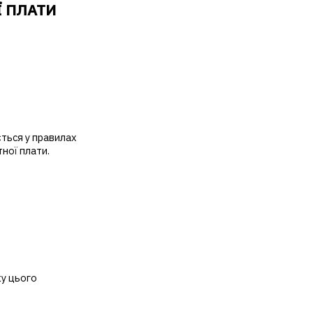
Ї ПЛАТИ
ться у правилах
тної плати.
ку цього