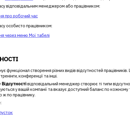
асу відповідальним менеджером або працівником:
ня про робочий час
асу особисто працівником:
ня через меню Мої табелі
НОСТІ
ує функціонал створення різних видів відсутностей працівників. 
тренінги, конференції та інші.
у
Відсутності
відповідальний менеджер створює ті типи відсутнос
уються у вашій компанії та вказує доступний баланс по кожному 
о ж по працівнику.
:
пусток