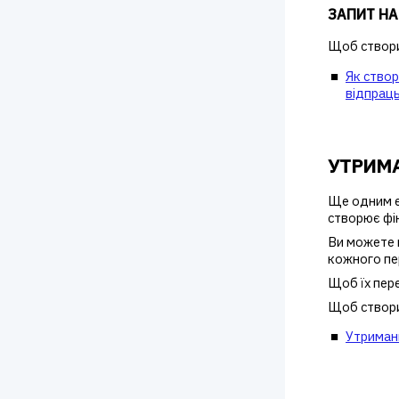
ЗАПИТ НА
Щоб створит
Як створ
відпрац
УТРИМ
Ще одним е
створює фі
Ви можете 
кожного пе
Щоб їх пере
Щоб створи
Утриман