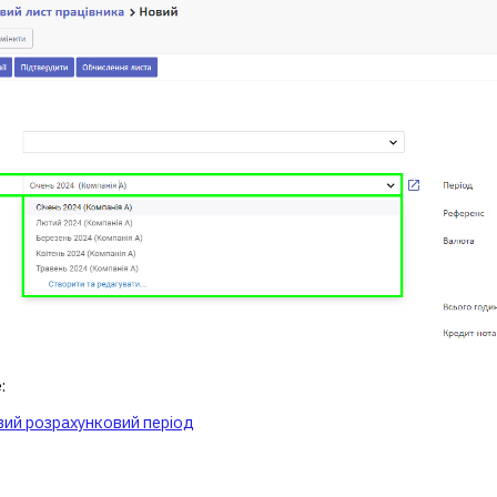
:
вий розрахунковий період