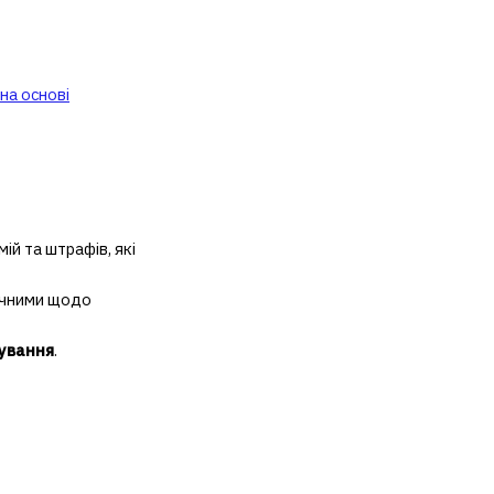
на основі
ій та штрафів, які
мічними щодо
хування
.