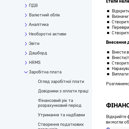
Етапи нала
ПДВ
Відкрити
Валютний облік
Визначит
Створит
Аналітика
Перевіри
Створит
Необоротні активи
Внесення д
Звіти
Внести в
Дашборд
Внести/п
Створити
HRMS
Нарахува
Заробітна плата
Виплатит
Огляд заробітної плати
Розглянемо
Довідники з оплати праці
Фінансовий рік та
ФІНАНС
розрахунковий період
Утримання та надбавки
Відкрийте ф
ви могли об
Створення податкових