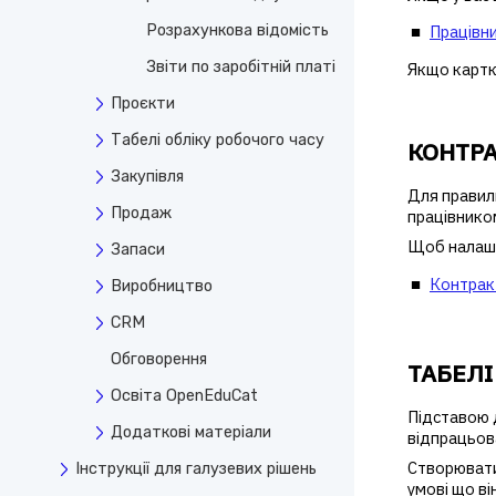
Розрахункова відомість
Працівни
Звіти по заробітній платі
Якщо картка
Проєкти
Табелі обліку робочого часу
КОНТРА
Закупівля
Для правиль
Продаж
працівником
Щоб налашт
Запаси
Контракт
Виробництво
CRM
Обговорення
ТАБЕЛІ
Освіта OpenEduCat
Підставою д
Додаткові матеріали
відпрацьова
Створювати
Інструкції для галузевих рішень
умові що ві