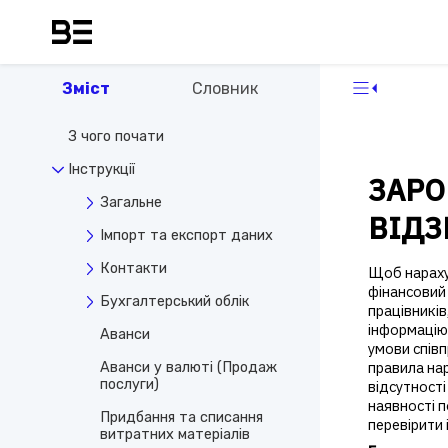
Зміст
Словник
З чого почати
Інструкції
ЗАРО
Загальне
ВІДЗ
Імпорт та експорт даних
Контакти
Щоб нараху
фінансовий
Бухгалтерський облік
працівників
інформацію
Аванси
умови співп
правила на
Аванси у валюті (Продаж
послуги)
відсутності
наявності п
Придбання та списання
перевірити
витратних матеріалів