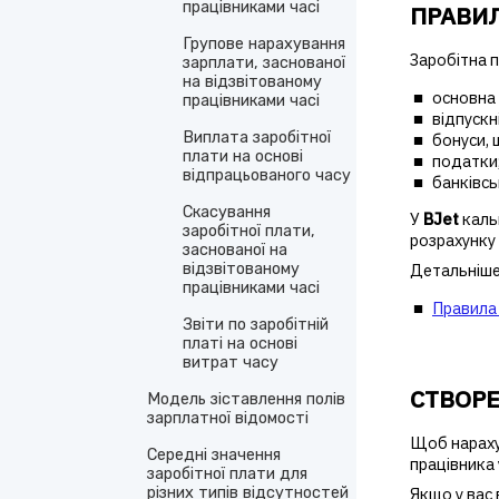
працівниками часі
ПРАВИЛ
Групове нарахування
Заробітна п
зарплати, заснованої
на відзвітованому
основна
працівниками часі
відпускні
Виплата заробітної
бонуси, 
плати на основі
податки
відпрацьованого часу
банківсь
Скасування
У
BJet
каль
заробітної плати,
розрахунку 
заснованої на
відзвітованому
Детальніше
працівниками часі
Правила 
Звіти по заробітній
платі на основі
витрат часу
СТВОР
Модель зіставлення полів
зарплатної відомості
Щоб нарахув
Середні значення
працівника 
заробітної плати для
Якщо у вас 
різних типів відсутностей