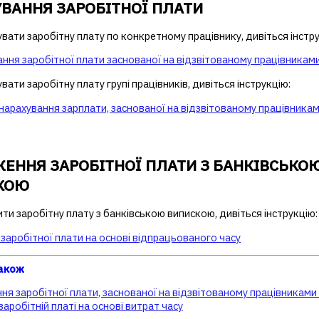
ВАННЯ ЗАРОБІТНОЇ ПЛАТИ
ати заробітну плату по конкретному працівнику, дивіться інстру
ння заробітної плати заснованої на відзвітованому працівниками
ати заробітну плату групі працівників, дивіться інструкцію:
нарахування зарплати, заснованої на відзвітованому працівникам
ЕННЯ ЗАРОБІТНОЇ ПЛАТИ З БАНКІВСЬКО
КОЮ
и заробітну плату з банківською випискою, дивіться інструкцію:
заробітної плати на основі відпрацьованого часу
також
ня заробітної плати, заснованої на відзвітованому працівниками 
 заробітній платі на основі витрат часу