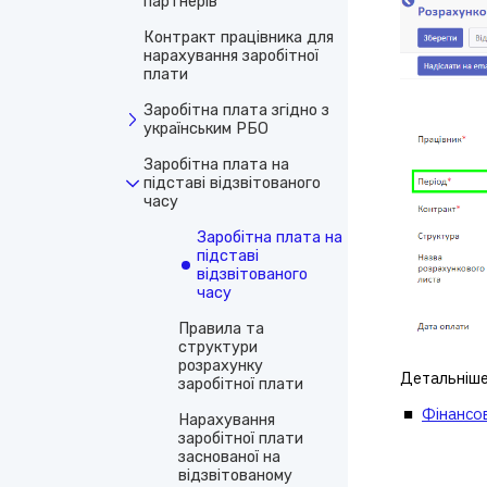
партнерів
Контракт працівника для
нарахування заробітної
плати
Заробітна плата згідно з
українським РБО
Заробітна плата на
підставі відзвітованого
часу
Заробітна плата на
підставі
відзвітованого
часу
Правила та
структури
розрахунку
Детальніше
заробітної плати
Фінансо
Нарахування
заробітної плати
заснованої на
відзвітованому